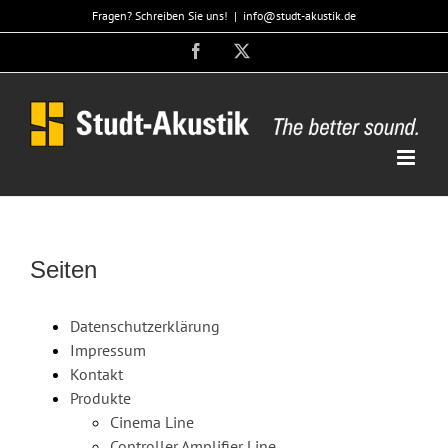
Zum
Fragen? Schreiben Sie uns!
|
info@studt-akustik.de
Inhalt
Facebook
X
springen
Seiten
Datenschutzerklärung
Impressum
Kontakt
Produkte
Cinema Line
Controller Amplifier Line