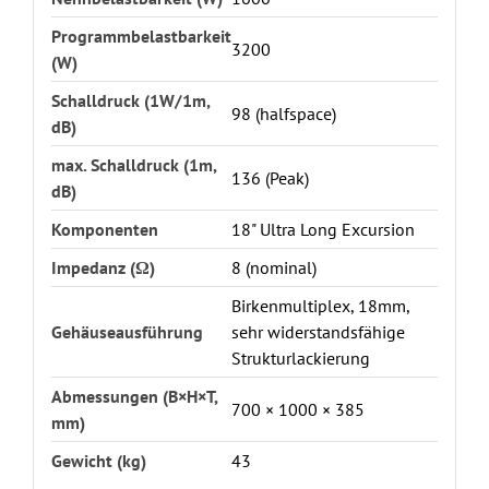
Programmbelastbarkeit
3200
(W)
Schalldruck (1W/1m,
98 (halfspace)
dB)
max. Schalldruck (1m,
136 (Peak)
dB)
Komponenten
18" Ultra Long Excursion
Impedanz (Ω)
8 (nominal)
Birkenmultiplex, 18mm,
Gehäuseausführung
sehr widerstandsfähige
Strukturlackierung
Abmessungen (B×H×T,
700 × 1000 × 385
mm)
Gewicht (kg)
43