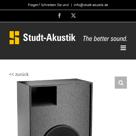
Zum
Fragen? Schreiben Sie uns!
|
info@studt-akustik.de
Inhalt
Facebook
X
springen
<< zurück