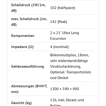
Schalldruck (1W/1m,
102 (halfspace)
dB)
max. Schalldruck (1m,
142 (Peak)
dB)
2 x 21" Ultra Long
Komponenten
Excursion
Impedanz (Ω)
4 (nominal)
Birkenmultiplex, 18mm,
sehr widerstandsfähige
Gehäuseausführung
Strukturlackierung,
Optional: Transportrollen
und Deckel
Abmessungen (B×H×T,
1300 × 590 × 900
mm)
126, inkl. Deckel und
Gewicht (kg)
Rollen