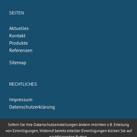
SEITEN
Aktuelles
Kontakt
Produkte
Referenzen
Sitemap
RECHTLICHES
Impressum
Datenschutzerklärung
Sofern Sie Ihre Datenschutzeinstellungen ändern möchten z.B. Erteilung
von Einwilligungen, Widerruf bereits erteilter Einwilligungen klicken Sie auf
nachfolgenden Button.