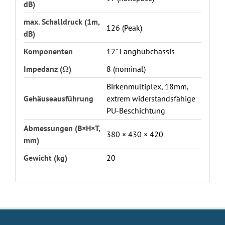
dB)
max. Schalldruck (1m,
126 (Peak)
dB)
Komponenten
12" Langhubchassis
Impedanz (Ω)
8 (nominal)
Birkenmultiplex, 18mm,
Gehäuseausführung
extrem widerstandsfähige
PU-Beschichtung
Abmessungen (B×H×T,
380 × 430 × 420
mm)
Gewicht (kg)
20