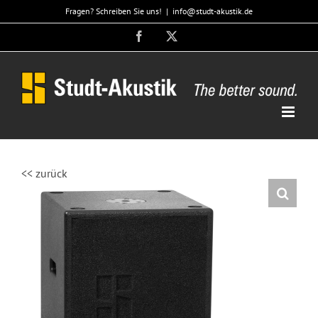
Zum
Fragen? Schreiben Sie uns!
|
info@studt-akustik.de
Inhalt
Facebook
X
springen
<< zurück