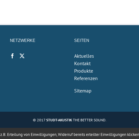
Bitte
Bitte
lasse
lasse
dieses
dieses
Feld
Feld
leer.
NETZWERKE
SEITEN
leer.
Aktuelles
Kontakt
Produkte
Referenzen
Sitemap
© 2017
STUDT-AKUSTIK
THE BETTER SOUND.
B. Erteilung von Einwilligungen, Widerruf bereits erteilter Einwilligungen klicke