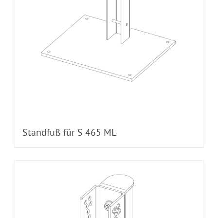
Standfuß für S 465 ML