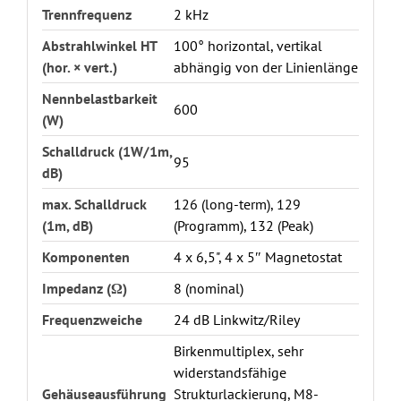
Trennfrequenz
2 kHz
Abstrahlwinkel HT
100° horizontal, vertikal
(hor. × vert.)
abhängig von der Linienlänge
Nennbelastbarkeit
600
(W)
Schalldruck (1W/1m,
95
dB)
max. Schalldruck
126 (long-term), 129
(1m, dB)
(Programm), 132 (Peak)
Komponenten
4 x 6,5", 4 x 5″ Magnetostat
Impedanz (Ω)
8 (nominal)
Frequenzweiche
24 dB Linkwitz/Riley
Birkenmultiplex, sehr
widerstandsfähige
Gehäuseausführung
Strukturlackierung, M8-