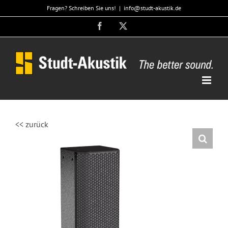
Zum
Fragen? Schreiben Sie uns!
|
info@studt-akustik.de
Inhalt
Facebook
X
springen
<< zurück