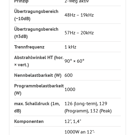
Prinzip
2-Weg aktiv
Übertragungsbereich
48Hz – 19kHz
(−10dB)
Übertragungsbereich
57Hz – 20kHz
(±3dB)
Trennfrequenz
1 kHz
Abstrahlwinkel HT (hor.
90° × 60°
× vert.)
Nennbelastbarkeit (W)
600
Programmbelastbarkeit
1000
(W)
max. Schalldruck (1m,
126 (long-term), 129
dB)
(Programm), 132 (Peak)
Komponenten
12", 1,4"
1000W an 12"-