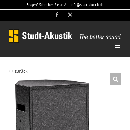
Zum
Fragen? Schreiben Sie uns!
|
info@studt-akustik.de
Inhalt
Facebook
X
springen
<< zurück