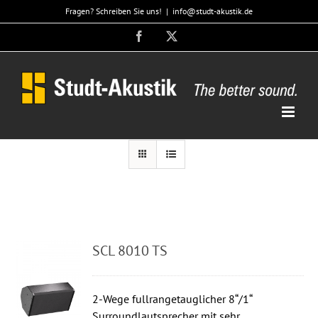
Zum
Fragen? Schreiben Sie uns!
|
info@studt-akustik.de
Inhalt
Facebook
X
springen
SCL 8010 TS
2-Wege fullrangetauglicher 8“/1“
Surroundlautsprecher mit sehr