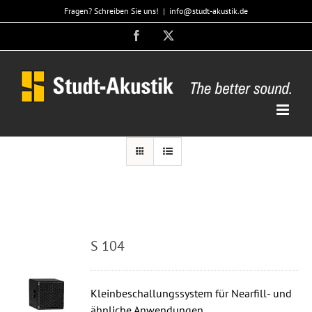
Zum
Fragen? Schreiben Sie uns!
|
info@studt-akustik.de
Inhalt
Facebook
X
springen
S 104
Kleinbeschallungssystem für Nearfill- und
ähnliche Anwendungen.