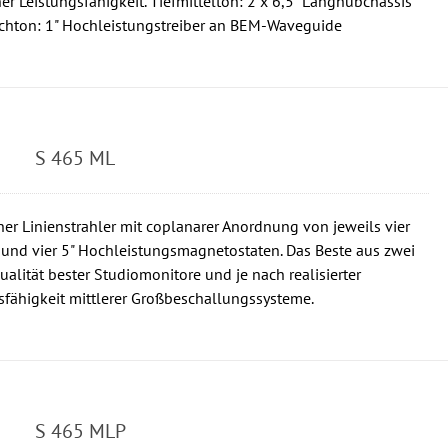
r Leistungsfähigkeit. Tiefmittelton: 2 x 6,5" Langhubchassis
chton: 1" Hochleistungstreiber an BEM-Waveguide
S 465 ML
er Linienstrahler mit coplanarer Anordnung von jeweils vier
 und vier 5" Hochleistungsmagnetostaten. Das Beste aus zwei
alität bester Studiomonitore und je nach realisierter
sfähigkeit mittlerer Großbeschallungssysteme.
S 465 MLP