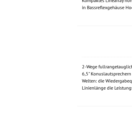
Kompaktes Linearray hohe
in Bassreflexgehäuse Ho
2-Wege fullrangetauglich
6,5" Konuslautsprechern
Welten: die Wiedergabequ
Linienlänge die Leistung