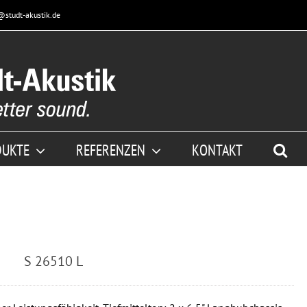
@studt-akustik.de
DUKTE
REFERENZEN
KONTAKT
S 26510 L